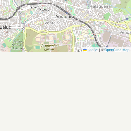
Leaflet
|
©
OpenStreetMap