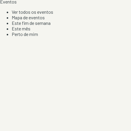
Eventos
Ver todos os eventos
Mapa de eventos
Este fim de semana
Este mês
Perto de mim
Por artista, local e tipo de festa
Por Localização
Todos os distritos
Distrito de Braga
Distrito do Porto
Distrito de Lisboa
Distrito de Faro
Informação
Sobre Nós
Contacto
Privacidade e Condições
Aviso de Cookies
Redes Sociais