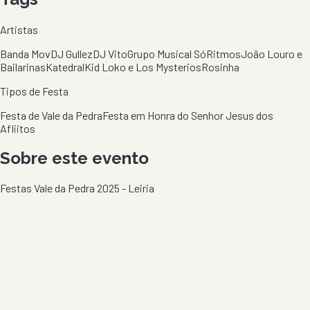
Artistas
Banda Mov
DJ Gullez
DJ Vito
Grupo Musical SóRitmos
João Louro e
Bailarinas
Katedral
Kid Loko e Los Mysterios
Rosinha
Tipos de Festa
Festa de Vale da Pedra
Festa em Honra do Senhor Jesus dos
Afliitos
Sobre este evento
Festas Vale da Pedra 2025 - Leiria