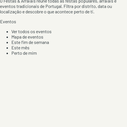
O Festas & Arraiais reúne todas as festas populares, arraiais e
eventos tradicionais de Portugal. Filtra por distrito, data ou
localização e descobre o que acontece perto de ti.
Eventos
Ver todos os eventos
Mapa de eventos
Este fim de semana
Este mês
Perto de mim
Por artista, local e tipo de festa
Por Localização
Todos os distritos
Distrito de Braga
Distrito do Porto
Distrito de Lisboa
Distrito de Faro
Informação
Sobre Nós
Contacto