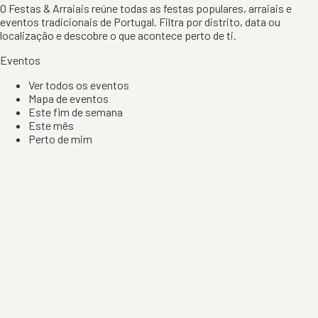
O Festas & Arraiais reúne todas as festas populares, arraiais e
eventos tradicionais de Portugal. Filtra por distrito, data ou
localização e descobre o que acontece perto de ti.
Eventos
Ver todos os eventos
Mapa de eventos
Este fim de semana
Este mês
Perto de mim
Por artista, local e tipo de festa
Por Localização
Todos os distritos
Distrito de Braga
Distrito do Porto
Distrito de Lisboa
Distrito de Faro
Informação
Sobre Nós