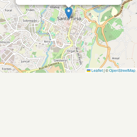
Leaflet
|
©
OpenStreetMap