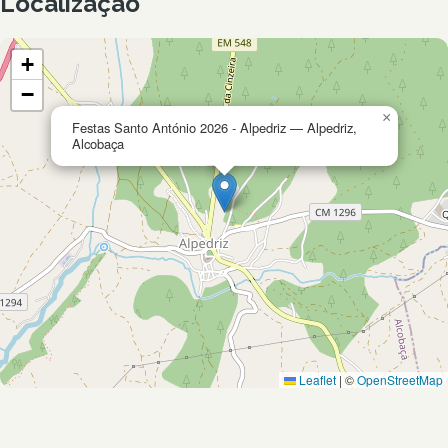
Localização
+
−
×
Festas Santo António 2026 - Alpedriz — Alpedriz,
Alcobaça
Leaflet
|
©
OpenStreetMap