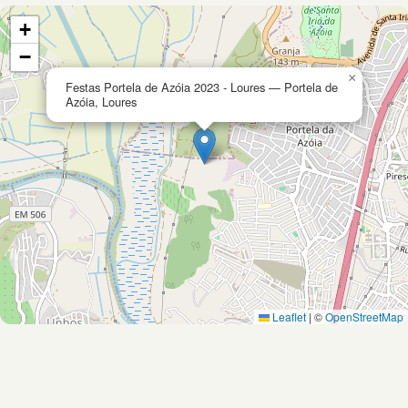
+
−
×
Festas Portela de Azóia 2023 - Loures — Portela de
Azóia, Loures
Leaflet
|
©
OpenStreetMap