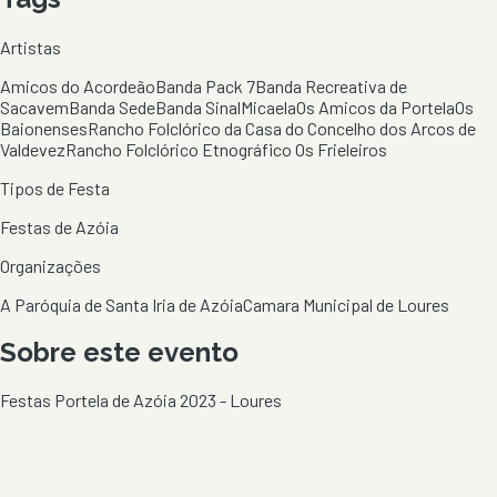
Artistas
Amicos do Acordeão
Banda Pack 7
Banda Recreativa de
Sacavem
Banda Sede
Banda Sinal
Micaela
Os Amicos da Portela
Os
Baionenses
Rancho Folclórico da Casa do Concelho dos Arcos de
Valdevez
Rancho Folclórico Etnográfico Os Frieleiros
Tipos de Festa
Festas de Azóia
Organizações
A Paróquia de Santa Iria de Azóia
Camara Municipal de Loures
Sobre este evento
Festas Portela de Azóia 2023 - Loures