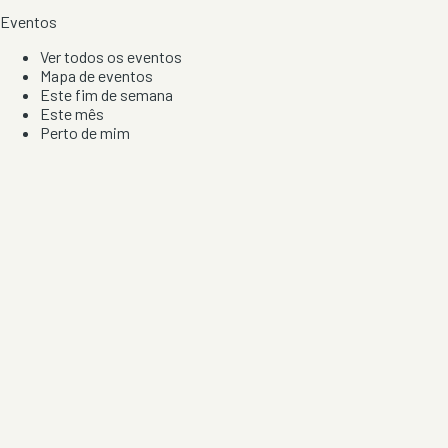
Eventos
Ver todos os eventos
Mapa de eventos
Este fim de semana
Este mês
Perto de mim
Por artista, local e tipo de festa
Por Localização
Todos os distritos
Distrito de Braga
Distrito do Porto
Distrito de Lisboa
Distrito de Faro
Informação
Sobre Nós
Contacto
Privacidade e Condições
Aviso de Cookies