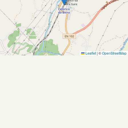
Leaflet
|
©
OpenStreetMap