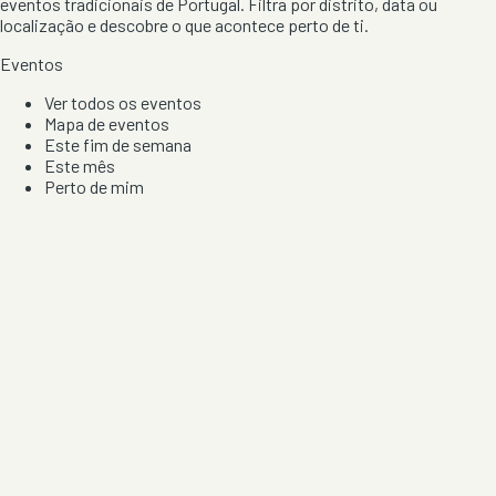
eventos tradicionais de Portugal. Filtra por distrito, data ou
localização e descobre o que acontece perto de ti.
Eventos
Ver todos os eventos
Mapa de eventos
Este fim de semana
Este mês
Perto de mim
Por artista, local e tipo de festa
Por Localização
Todos os distritos
Distrito de Braga
Distrito do Porto
Distrito de Lisboa
Distrito de Faro
Informação
Sobre Nós
Contacto
Privacidade e Condições