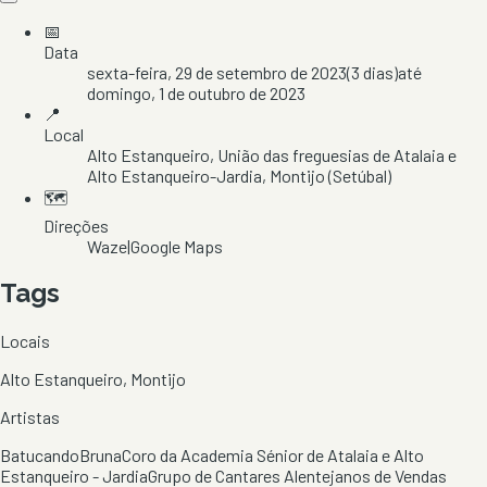
📅
Data
sexta-feira, 29 de setembro de 2023
(
3
dias)
até
domingo, 1 de outubro de 2023
📍
Local
Alto Estanqueiro
, União das freguesias de Atalaia e
Alto Estanqueiro-Jardia
, Montijo
(Setúbal)
🗺️
Direções
Waze
|
Google Maps
Tags
Locais
Alto Estanqueiro, Montijo
Artistas
Batucando
Bruna
Coro da Academia Sénior de Atalaia e Alto
Estanqueiro - Jardia
Grupo de Cantares Alentejanos de Vendas