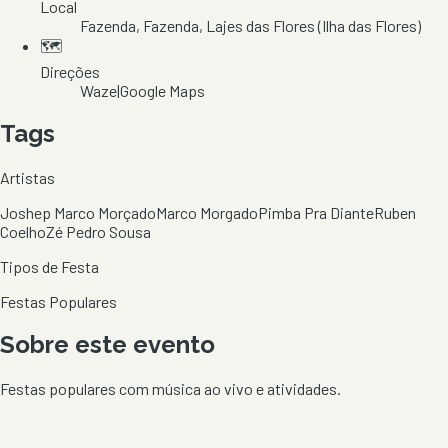
Local
Fazenda
, Fazenda
, Lajes das Flores
(Ilha das Flores)
🗺️
Direções
Waze
|
Google Maps
Tags
Artistas
Joshep Marco Morçado
Marco Morgado
Pimba Pra Diante
Ruben
Coelho
Zé Pedro Sousa
Tipos de Festa
Festas Populares
Sobre este evento
Festas populares com música ao vivo e atividades.