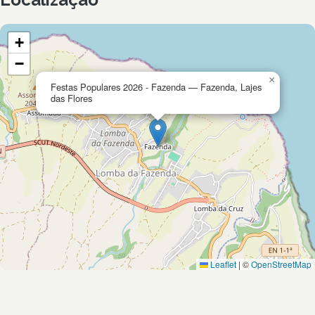
+
−
×
Festas Populares 2026 - Fazenda — Fazenda, Lajes
das Flores
Leaflet
|
©
OpenStreetMap