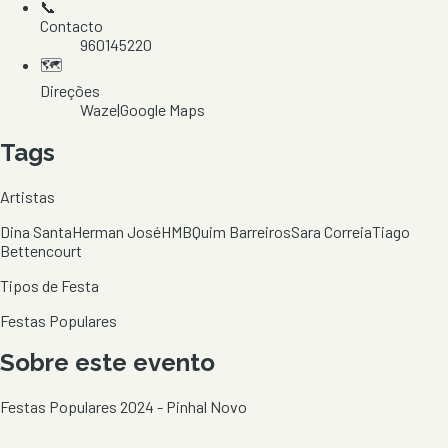
📞
Contacto
960145220
🗺️
Direções
Waze
|
Google Maps
Tags
Artistas
Dina Santa
Herman José
HMB
Quim Barreiros
Sara Correia
Tiago
Bettencourt
Tipos de Festa
Festas Populares
Sobre este evento
Festas Populares 2024 - Pinhal Novo