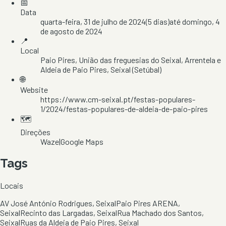
📅
Data
quarta-feira, 31 de julho de 2024
(
5
dias)
até
domingo, 4
de agosto de 2024
📍
Local
Paio Pires
, União das freguesias do Seixal, Arrentela e
Aldeia de Paio Pires
, Seixal
(Setúbal)
🌐
Website
https://www.cm-seixal.pt/festas-populares-
1/2024/festas-populares-de-aldeia-de-paio-pires
🗺️
Direções
Waze
|
Google Maps
Tags
Locais
AV José António Rodrigues, Seixal
Paio Pires ARENA,
Seixal
Recinto das Largadas, Seixal
Rua Machado dos Santos,
Seixal
Ruas da Aldeia de Paio Pires, Seixal