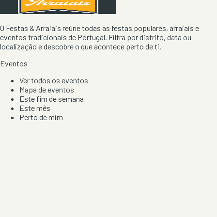
O Festas & Arraiais reúne todas as festas populares, arraiais e
eventos tradicionais de Portugal. Filtra por distrito, data ou
localização e descobre o que acontece perto de ti.
Eventos
Ver todos os eventos
Mapa de eventos
Este fim de semana
Este mês
Perto de mim
Por artista, local e tipo de festa
Por Localização
Todos os distritos
Distrito de Braga
Distrito do Porto
Distrito de Lisboa
Distrito de Faro
Informação