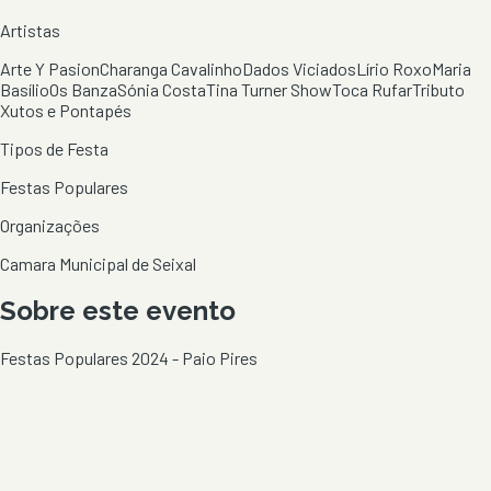
Artistas
Arte Y Pasion
Charanga Cavalinho
Dados Viciados
Lírio Roxo
Maria
Basílio
Os Banza
Sónia Costa
Tina Turner Show
Toca Rufar
Tributo
Xutos e Pontapés
Tipos de Festa
Festas Populares
Organizações
Camara Municipal de Seixal
Sobre este evento
Festas Populares 2024 - Paio Pires