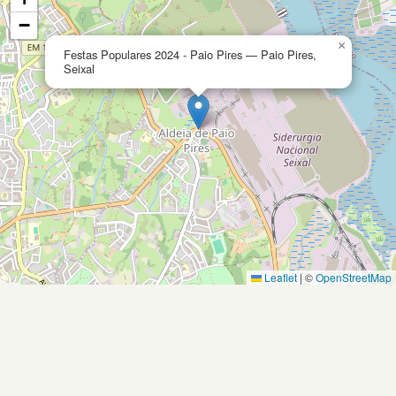
−
×
Festas Populares 2024 - Paio Pires — Paio Pires,
Seixal
Leaflet
|
©
OpenStreetMap