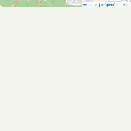
Leaflet
|
©
OpenStreetMap