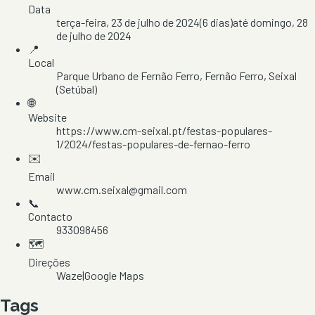
Data
terça-feira, 23 de julho de 2024
(
6
dias)
até
domingo, 28
de julho de 2024
📍
Local
Parque Urbano de Fernão Ferro
, Fernão Ferro
, Seixal
(Setúbal)
🌐
Website
https://www.cm-seixal.pt/festas-populares-
1/2024/festas-populares-de-fernao-ferro
✉️
Email
www.cm.seixal@gmail.com
📞
Contacto
933098456
🗺️
Direções
Waze
|
Google Maps
Tags