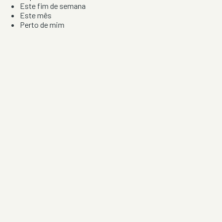
Este fim de semana
Este mês
Perto de mim
Por artista, local e tipo de festa
Por Localização
Todos os distritos
Distrito de Braga
Distrito do Porto
Distrito de Lisboa
Distrito de Faro
Informação
Sobre Nós
Contacto
Privacidade e Condições
Aviso de Cookies
Redes Sociais
©
2026
Festas & Arraiais. Todos os direitos reservados.