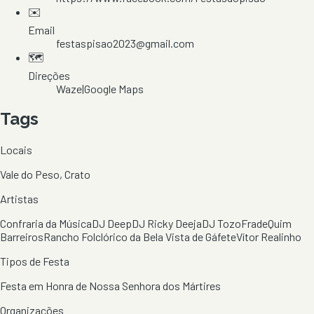
✉️
Email
festaspisao2023@gmail.com
🗺️
Direções
Waze
|
Google Maps
Tags
Locais
Vale do Peso, Crato
Artistas
Confraria da Música
DJ Deep
DJ Ricky Deeja
DJ Tozo
Frade
Quim
Barreiros
Rancho Folclórico da Bela Vista de Gáfete
Vítor Realinho
Tipos de Festa
Festa em Honra de Nossa Senhora dos Mártires
Organizações