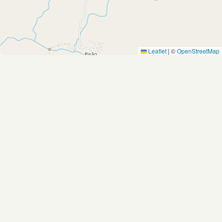
Leaflet
|
©
OpenStreetMap