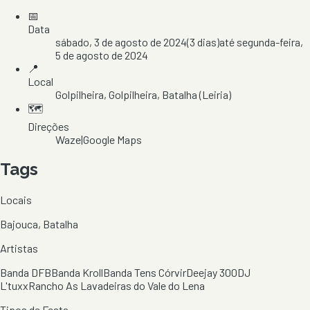
📅
Data
sábado, 3 de agosto de 2024
(
3
dias)
até
segunda-feira,
5 de agosto de 2024
📍
Local
Golpilheira
, Golpilheira
, Batalha
(Leiria)
🗺️
Direções
Waze
|
Google Maps
Tags
Locais
Bajouca, Batalha
Artistas
Banda DFB
Banda Kroll
Banda Tens Córvir
Deejay 300
DJ
L'tuxx
Rancho As Lavadeiras do Vale do Lena
Tipos de Festa