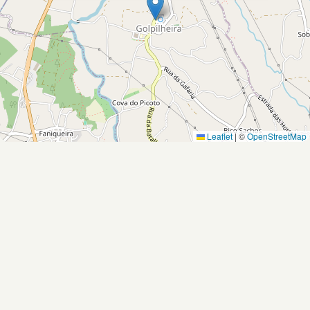
Leaflet
|
©
OpenStreetMap