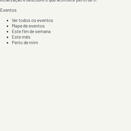
Eventos
Ver todos os eventos
Mapa de eventos
Este fim de semana
Este mês
Perto de mim
Por artista, local e tipo de festa
Por Localização
Todos os distritos
Distrito de Braga
Distrito do Porto
Distrito de Lisboa
Distrito de Faro
Informação
Sobre Nós
Contacto
Privacidade e Condições
Aviso de Cookies