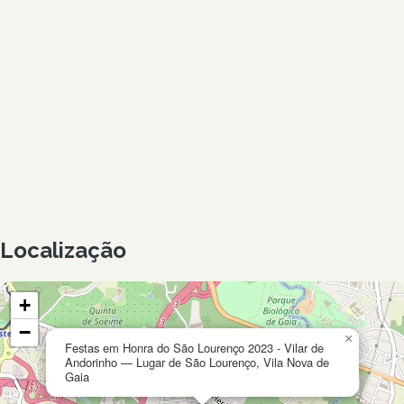
Localização
+
−
×
Festas em Honra do São Lourenço 2023 - Vilar de
Andorinho — Lugar de São Lourenço, Vila Nova de
Gaia