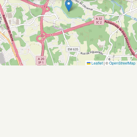
Leaflet
|
©
OpenStreetMap