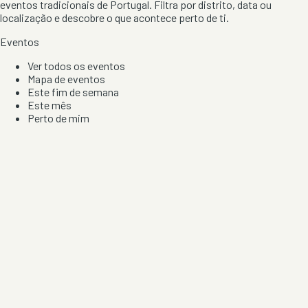
eventos tradicionais de Portugal. Filtra por distrito, data ou
localização e descobre o que acontece perto de ti.
Eventos
Ver todos os eventos
Mapa de eventos
Este fim de semana
Este mês
Perto de mim
Por artista, local e tipo de festa
Por Localização
Todos os distritos
Distrito de Braga
Distrito do Porto
Distrito de Lisboa
Distrito de Faro
Informação
Sobre Nós
Contacto
Privacidade e Condições