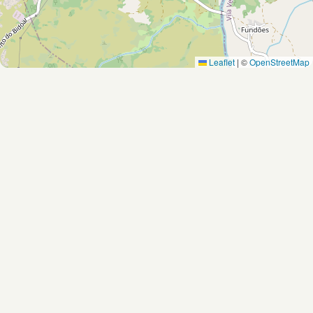
Leaflet
|
©
OpenStreetMap