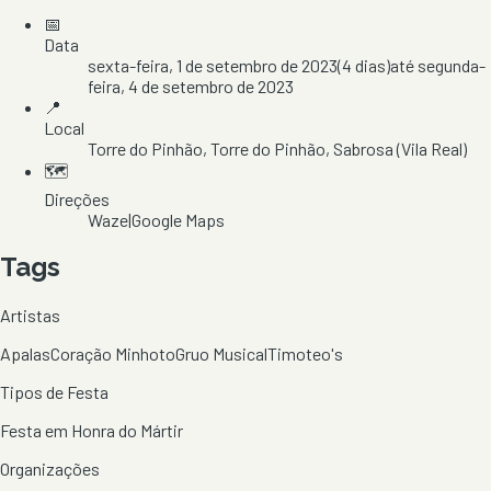
📅
Data
sexta-feira, 1 de setembro de 2023
(
4
dias)
até
segunda-
feira, 4 de setembro de 2023
📍
Local
Torre do Pinhão
, Torre do Pinhão
, Sabrosa
(Vila Real)
🗺️
Direções
Waze
|
Google Maps
Tags
Artistas
Apalas
Coração Minhoto
Gruo Musical
Timoteo's
Tipos de Festa
Festa em Honra do Mártir
Organizações