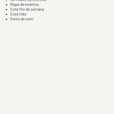
Mapa de eventos
Este fim de semana
Este mês
Perto de mim
Por artista, local e tipo de festa
Por Localização
Todos os distritos
Distrito de Braga
Distrito do Porto
Distrito de Lisboa
Distrito de Faro
Informação
Sobre Nós
Contacto
Privacidade e Condições
Aviso de Cookies
Redes Sociais