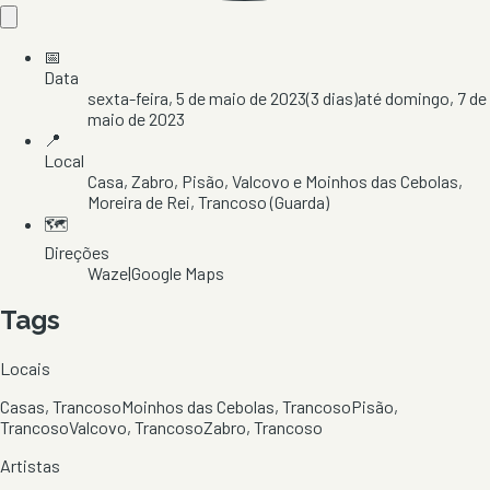
📅
Data
sexta-feira, 5 de maio de 2023
(
3
dias)
até
domingo, 7 de
maio de 2023
📍
Local
Casa, Zabro, Pisão, Valcovo e Moinhos das Cebolas
,
Moreira de Rei
, Trancoso
(Guarda)
🗺️
Direções
Waze
|
Google Maps
Tags
Locais
Casas, Trancoso
Moinhos das Cebolas, Trancoso
Pisão,
Trancoso
Valcovo, Trancoso
Zabro, Trancoso
Artistas