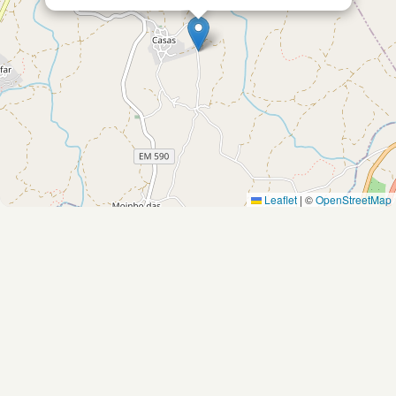
Leaflet
|
©
OpenStreetMap