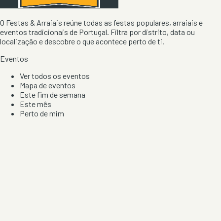
O Festas & Arraiais reúne todas as festas populares, arraiais e
eventos tradicionais de Portugal. Filtra por distrito, data ou
localização e descobre o que acontece perto de ti.
Eventos
Ver todos os eventos
Mapa de eventos
Este fim de semana
Este mês
Perto de mim
Por artista, local e tipo de festa
Por Localização
Todos os distritos
Distrito de Braga
Distrito do Porto
Distrito de Lisboa
Distrito de Faro
Informação