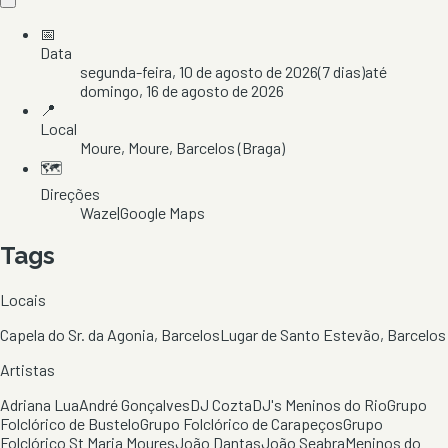
📅
Data
segunda-feira, 10 de agosto de 2026
(
7
dias)
até
domingo, 16 de agosto de 2026
📍
Local
Moure
, Moure
, Barcelos
(Braga)
🗺️
Direções
Waze
|
Google Maps
Tags
Locais
Capela do Sr. da Agonia, Barcelos
Lugar de Santo Estevão, Barcelos
Artistas
Adriana Lua
André Gonçalves
DJ Cozta
DJ's Meninos do Rio
Grupo
Folclórico de Bustelo
Grupo Folclórico de Carapeços
Grupo
Folclórico St Maria Moures
João Dantas
João Seabra
Meninos do