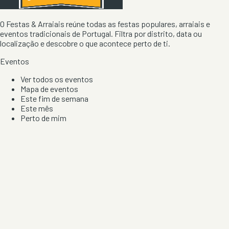
O Festas & Arraiais reúne todas as festas populares, arraiais e
eventos tradicionais de Portugal. Filtra por distrito, data ou
localização e descobre o que acontece perto de ti.
Eventos
Ver todos os eventos
Mapa de eventos
Este fim de semana
Este mês
Perto de mim
Por artista, local e tipo de festa
Por Localização
Todos os distritos
Distrito de Braga
Distrito do Porto
Distrito de Lisboa
Distrito de Faro
Informação