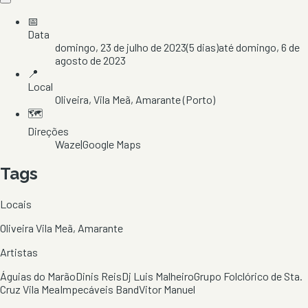
📅
Data
domingo, 23 de julho de 2023
(
5
dias)
até
domingo, 6 de
agosto de 2023
📍
Local
Oliveira
, Vila Meã
, Amarante
(Porto)
🗺️
Direções
Waze
|
Google Maps
Tags
Locais
Oliveira Vila Meã, Amarante
Artistas
Águias do Marão
Dinis Reis
Dj Luis Malheiro
Grupo Folclórico de Sta.
Cruz Vila Mea
Impecáveis Band
Vitor Manuel