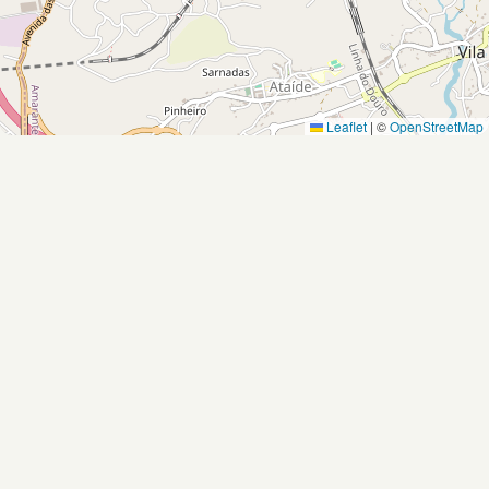
Leaflet
|
©
OpenStreetMap