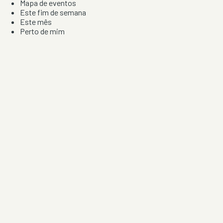
Mapa de eventos
Este fim de semana
Este mês
Perto de mim
Por artista, local e tipo de festa
Por Localização
Todos os distritos
Distrito de Braga
Distrito do Porto
Distrito de Lisboa
Distrito de Faro
Informação
Sobre Nós
Contacto
Privacidade e Condições
Aviso de Cookies
Redes Sociais