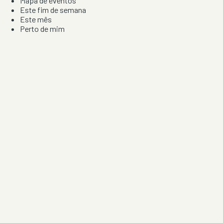
Mapa de eventos
Este fim de semana
Este mês
Perto de mim
Por artista, local e tipo de festa
Por Localização
Todos os distritos
Distrito de Braga
Distrito do Porto
Distrito de Lisboa
Distrito de Faro
Informação
Sobre Nós
Contacto
Privacidade e Condições
Aviso de Cookies
Redes Sociais