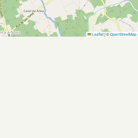
Leaflet
|
©
OpenStreetMap