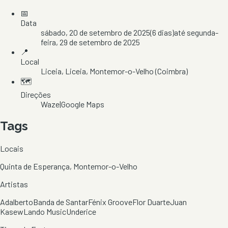
📅
Data
sábado, 20 de setembro de 2025
(
6
dias)
até
segunda-
feira, 29 de setembro de 2025
📍
Local
Liceia
, Liceia
, Montemor-o-Velho
(Coimbra)
🗺️
Direções
Waze
|
Google Maps
Tags
Locais
Quinta de Esperança, Montemor-o-Velho
Artistas
Adalberto
Banda de Santar
Fénix Groove
Flor Duarte
Juan
Kasew
Lando Music
Underice