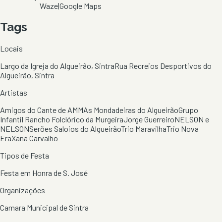
Waze
|
Google Maps
Tags
Locais
Largo da Igreja do Algueirão, Sintra
Rua Recreios Desportivos do
Algueirão, Sintra
Artistas
Amigos do Cante de AMM
As Mondadeiras do Algueirão
Grupo
Infantil Rancho Folclórico da Murgeira
Jorge Guerreiro
NELSON e
NELSON
Serões Saloios do Algueirão
Trio Maravilha
Trio Nova
Era
Xana Carvalho
Tipos de Festa
Festa em Honra de S. José
Organizações
Camara Municipal de Sintra