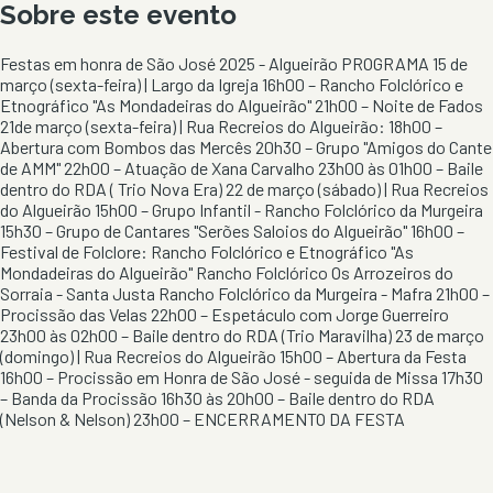
Sobre este evento
Festas em honra de São José 2025 - Algueirão PROGRAMA 15 de
março (sexta-feira) | Largo da Igreja 16h00 – Rancho Folclórico e
Etnográfico "As Mondadeiras do Algueirão" 21h00 – Noite de Fados
21de março (sexta-feira) | Rua Recreios do Algueirão: 18h00 –
Abertura com Bombos das Mercês 20h30 – Grupo "Amigos do Cante
de AMM" 22h00 – Atuação de Xana Carvalho 23h00 às 01h00 – Baile
dentro do RDA ( Trio Nova Era) 22 de março (sábado) | Rua Recreios
do Algueirão 15h00 – Grupo Infantil - Rancho Folclórico da Murgeira
15h30 – Grupo de Cantares "Serões Saloios do Algueirão" 16h00 –
Festival de Folclore: Rancho Folclórico e Etnográfico "As
Mondadeiras do Algueirão" Rancho Folclórico Os Arrozeiros do
Sorraia - Santa Justa Rancho Folclórico da Murgeira - Mafra 21h00 –
Procissão das Velas 22h00 – Espetáculo com Jorge Guerreiro
23h00 às 02h00 – Baile dentro do RDA (Trio Maravilha) 23 de março
(domingo) | Rua Recreios do Algueirão 15h00 – Abertura da Festa
16h00 – Procissão em Honra de São José - seguida de Missa 17h30
– Banda da Procissão 16h30 às 20h00 – Baile dentro do RDA
(Nelson & Nelson) 23h00 – ENCERRAMENTO DA FESTA