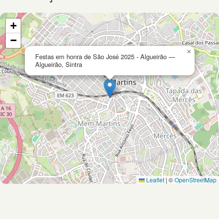
+
−
×
Festas em honra de São José 2025 - Algueirão —
Algueirão, Sintra
Leaflet
|
©
OpenStreetMap