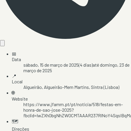
📅
Data
sábado, 15 de março de 2025
(
4
dias)
até
domingo, 23 de
março de 2025
📍
Local
Algueirão
, Algueirão-Mem Martins
, Sintra
(Lisboa)
🌐
Website
https://www.jfamm.pt/pt/noticia/518/festas-em-
honra-de-sao-jose-2025?
fbclid=IwZXh0bgNhZW0CMTAAAR237RlNoY4SqsIBq
🗺️
Direções