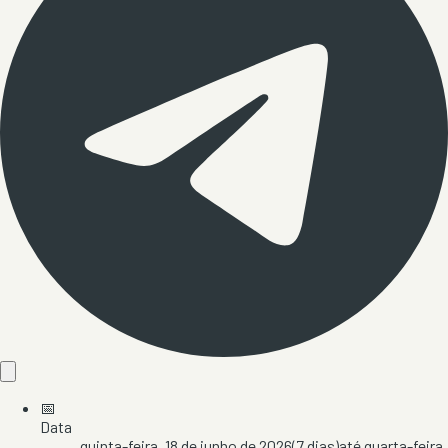
📅
Data
quinta-feira, 18 de junho de 2026
(
7
dias)
até
quarta-feira,