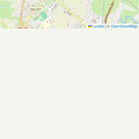
Leaflet
|
©
OpenStreetMap