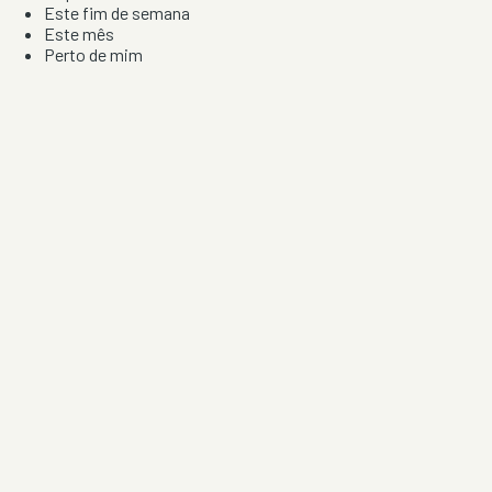
Este fim de semana
Este mês
Perto de mim
Por artista, local e tipo de festa
Por Localização
Todos os distritos
Distrito de Braga
Distrito do Porto
Distrito de Lisboa
Distrito de Faro
Informação
Sobre Nós
Contacto
Privacidade e Condições
Aviso de Cookies
Redes Sociais
©
2026
Festas & Arraiais. Todos os direitos reservados.