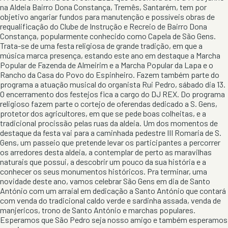
na Aldeia Bairro Dona Constança, Tremês, Santarém, tem por
objetivo angariar fundos para manutenção e possíveis obras de
requalificação do Clube de Instrução e Recreio de Bairro Dona
Constança, popularmente conhecido como Capela de São Gens.
Trata-se de uma festa religiosa de grande tradição, em que a
música marca presença, estando este ano em destaque a Marcha
Popular de Fazenda de Almeirim e a Marcha Popular da Lapa e o
Rancho da Casa do Povo do Espinheiro. Fazem também parte do
programa a atuação musical do organista Rui Pedro, sábado dia 13.
O encerramento dos festejos fica a cargo do DJ REX. Do programa
religioso fazem parte o cortejo de oferendas dedicado a S. Gens,
protetor dos agricultores, em que se pede boas colheitas, e a
tradicional procissão pelas ruas da aldeia. Um dos momentos de
destaque da festa vai para a caminhada pedestre III Romaria de S.
Gens, um passeio que pretende levar os participantes a percorrer
os arredores desta aldeia, a contemplar de perto as maravilhas
naturais que possui, a descobrir um pouco da sua história e a
conhecer os seus monumentos históricos. Pra terminar, uma
novidade deste ano, vamos celebrar São Gens em dia de Santo
António com um arraial em dedicação a Santo António que contará
com venda do tradicional caldo verde e sardinha assada, venda de
manjericos, trono de Santo António e marchas populares.
Esperamos que São Pedro seja nosso amigo e também esperamos