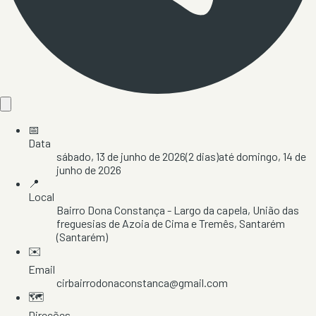
📅
Data
sábado, 13 de junho de 2026
(
2
dias)
até
domingo, 14 de
junho de 2026
📍
Local
Bairro Dona Constança - Largo da capela
, União das
freguesias de Azoia de Cima e Tremês
, Santarém
(Santarém)
✉️
Email
cirbairrodonaconstanca@gmail.com
🗺️
Direções