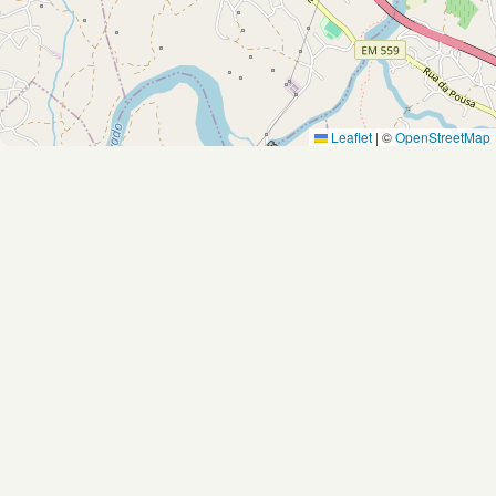
Leaflet
|
©
OpenStreetMap