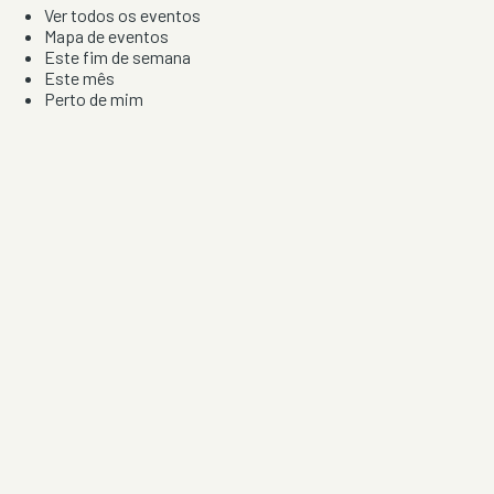
Ver todos os eventos
Mapa de eventos
Este fim de semana
Este mês
Perto de mim
Por artista, local e tipo de festa
Por Localização
Todos os distritos
Distrito de Braga
Distrito do Porto
Distrito de Lisboa
Distrito de Faro
Informação
Sobre Nós
Contacto
Privacidade e Condições
Aviso de Cookies
Redes Sociais