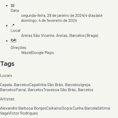
📅
Data
segunda-feira, 29 de janeiro de 2024
(
4
dias)
até
domingo, 4 de fevereiro de 2024
📍
Local
Areias São Vicente
, Areias
, Barcelos
(Braga)
🗺️
Direções
Waze
|
Google Maps
Tags
Locais
Capela, Barcelos
Capelinha São Brás, Barcelos
Igreja,
Barcelos
Parral, Barcelos
Travessa São Brás, Barcelos
Artistas
Alexandre Barbosa Borges
Caikains
Dopia Cunha Barcela
Sétima
Vaga
Victor Rodrigues