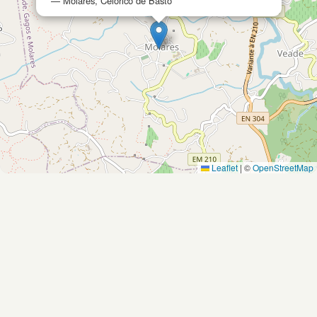
— Molares, Celorico de Basto
Leaflet
|
©
OpenStreetMap