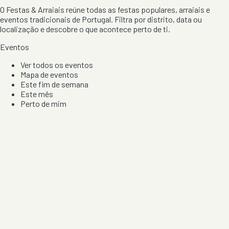
O Festas & Arraiais reúne todas as festas populares, arraiais e
eventos tradicionais de Portugal. Filtra por distrito, data ou
localização e descobre o que acontece perto de ti.
Eventos
Ver todos os eventos
Mapa de eventos
Este fim de semana
Este mês
Perto de mim
Por artista, local e tipo de festa
Por Localização
Todos os distritos
Distrito de Braga
Distrito do Porto
Distrito de Lisboa
Distrito de Faro
Informação
Sobre Nós