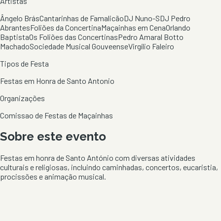
Artistas
Ângelo Brás
Cantarinhas de Famalicão
DJ Nuno-S
DJ Pedro
Abrantes
Foliões da Concertina
Maçainhas em Cena
Orlando
Baptista
Os Foliões das Concertinas
Pedro Amaral Botto
Machado
Sociedade Musical Gouveense
Virgílio Faleiro
Tipos de Festa
Festas em Honra de Santo Antonio
Organizações
Comissao de Festas de Maçainhas
Sobre este evento
Festas em honra de Santo António com diversas atividades
culturais e religiosas, incluindo caminhadas, concertos, eucaristia,
procissões e animação musical.