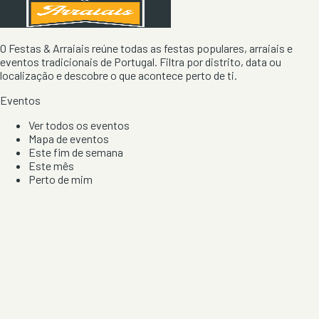
O Festas & Arraiais reúne todas as festas populares, arraiais e
eventos tradicionais de Portugal. Filtra por distrito, data ou
localização e descobre o que acontece perto de ti.
Eventos
Ver todos os eventos
Mapa de eventos
Este fim de semana
Este mês
Perto de mim
Por artista, local e tipo de festa
Por Localização
Todos os distritos
Distrito de Braga
Distrito do Porto
Distrito de Lisboa
Distrito de Faro