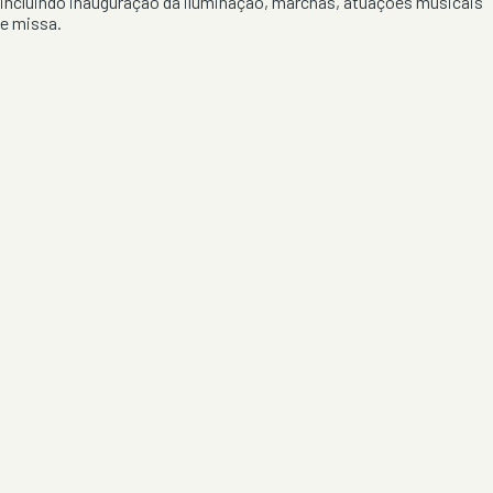
incluindo inauguração da iluminação, marchas, atuações musicais
e missa.