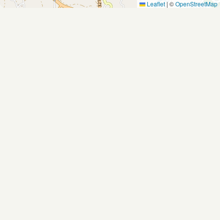
Leaflet
|
©
OpenStreetMap