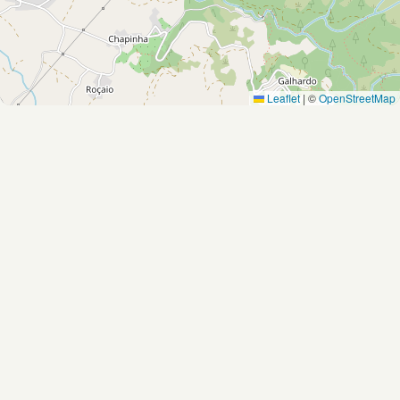
Leaflet
|
©
OpenStreetMap