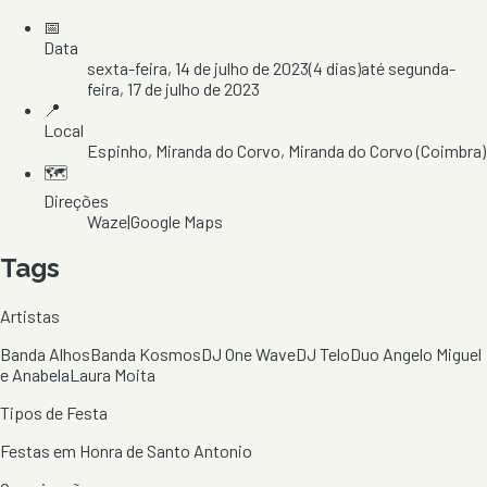
📅
Data
sexta-feira, 14 de julho de 2023
(
4
dias)
até
segunda-
feira, 17 de julho de 2023
📍
Local
Espinho
, Miranda do Corvo
, Miranda do Corvo
(Coimbra)
🗺️
Direções
Waze
|
Google Maps
Tags
Artistas
Banda Alhos
Banda Kosmos
DJ One Wave
DJ Telo
Duo Angelo Miguel
e Anabela
Laura Moita
Tipos de Festa
Festas em Honra de Santo Antonio