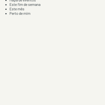
Este fim de semana
Este mês
Perto de mim
Por artista, local e tipo de festa
Por Localização
Todos os distritos
Distrito de Braga
Distrito do Porto
Distrito de Lisboa
Distrito de Faro
Informação
Sobre Nós
Contacto
Privacidade e Condições
Aviso de Cookies
Redes Sociais