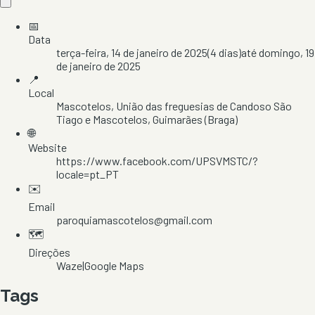
📅
Data
terça-feira, 14 de janeiro de 2025
(
4
dias)
até
domingo, 19
de janeiro de 2025
📍
Local
Mascotelos
, União das freguesias de Candoso São
Tiago e Mascotelos
, Guimarães
(Braga)
🌐
Website
https://www.facebook.com/UPSVMSTC/?
locale=pt_PT
✉️
Email
paroquiamascotelos@gmail.com
🗺️
Direções
Waze
|
Google Maps
Tags