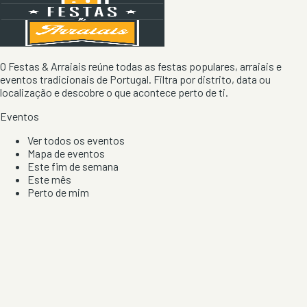
O Festas & Arraiais reúne todas as festas populares, arraiais e
eventos tradicionais de Portugal. Filtra por distrito, data ou
localização e descobre o que acontece perto de ti.
Eventos
Ver todos os eventos
Mapa de eventos
Este fim de semana
Este mês
Perto de mim
Por artista, local e tipo de festa
Por Localização
Todos os distritos
Distrito de Braga
Distrito do Porto
Distrito de Lisboa
Distrito de Faro