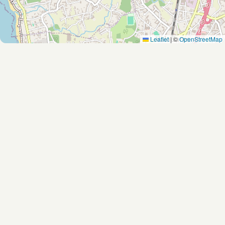
Leaflet
|
©
OpenStreetMap