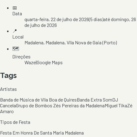
📅
Data
quarta-feira, 22 de julho de 2026
(
5
dias)
até
domingo, 26
de julho de 2026
📍
Local
Madalena
, Madalena
, Vila Nova de Gaia
(Porto)
🗺️
Direções
Waze
|
Google Maps
Tags
Artistas
Banda de Música de Vila Boa de Quires
Banda Extra Som
DJ
Cancela
Grupo de Bombos Zés Pereiras da Madalena
Miguel Tika
Zé
Amaro
Tipos de Festa
Festa Em Honra De Santa Maria Madalena