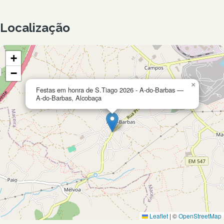
Localização
+
−
×
Festas em honra de S.Tiago 2026 - A-do-Barbas —
A-do-Barbas, Alcobaça
Leaflet
|
©
OpenStreetMap