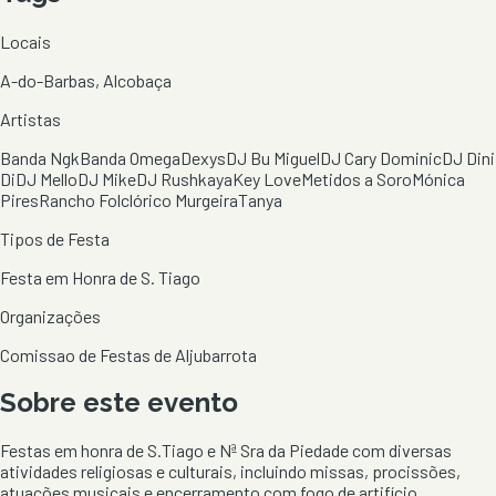
Locais
A-do-Barbas, Alcobaça
Artistas
Banda Ngk
Banda Omega
Dexys
DJ Bu Miguel
DJ Cary Dominic
DJ Dini
Di
DJ Mello
DJ Mike
DJ Rushkaya
Key Love
Metidos a Soro
Mónica
Pires
Rancho Folclórico Murgeira
Tanya
Tipos de Festa
Festa em Honra de S. Tiago
Organizações
Comissao de Festas de Aljubarrota
Sobre este evento
Festas em honra de S.Tiago e Nª Sra da Piedade com diversas
atividades religiosas e culturais, incluindo missas, procissões,
atuações musicais e encerramento com fogo de artifício.