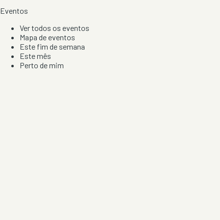
Eventos
Ver todos os eventos
Mapa de eventos
Este fim de semana
Este mês
Perto de mim
Por artista, local e tipo de festa
Por Localização
Todos os distritos
Distrito de Braga
Distrito do Porto
Distrito de Lisboa
Distrito de Faro
Informação
Sobre Nós
Contacto
Privacidade e Condições
Aviso de Cookies