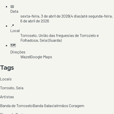
📅
Data
sexta-feira, 3 de abril de 2026
(
4
dias)
até
segunda-feira,
6 de abril de 2026
📍
Local
Torroselo
, União das freguesias de Torrozelo e
Folhadosa
, Seia
(Guarda)
🗺️
Direções
Waze
|
Google Maps
Tags
Locais
Torroelo, Seia
Artistas
Banda de Torroselo
Banda Galaxia
Irmãos Coragem