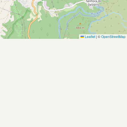
Leaflet
|
©
OpenStreetMap