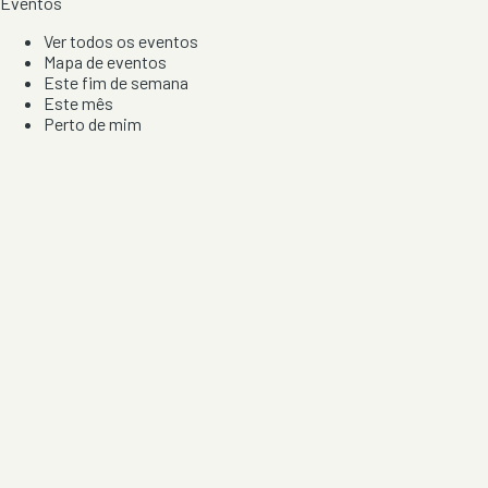
Eventos
Ver todos os eventos
Mapa de eventos
Este fim de semana
Este mês
Perto de mim
Por artista, local e tipo de festa
Por Localização
Todos os distritos
Distrito de Braga
Distrito do Porto
Distrito de Lisboa
Distrito de Faro
Informação
Sobre Nós
Contacto
Privacidade e Condições
Aviso de Cookies
Redes Sociais