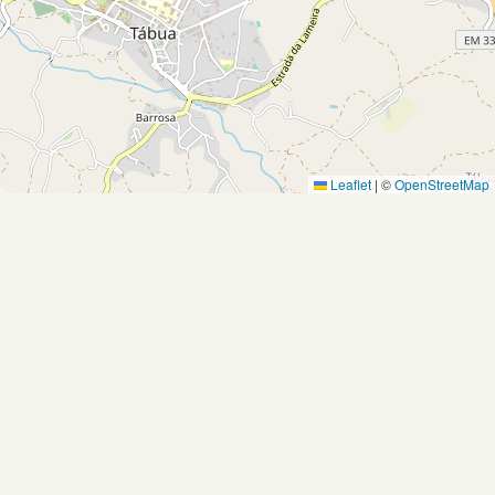
Leaflet
|
©
OpenStreetMap