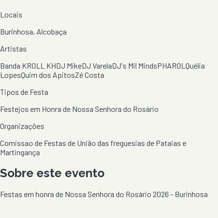
Locais
Burinhosa, Alcobaça
Artistas
Banda KROLL KH
DJ Mike
DJ Varela
DJ's Mil Minds
PHAROL
Quélia
Lopes
Quim dos Apitos
Zé Costa
Tipos de Festa
Festejos em Honra de Nossa Senhora do Rosário
Organizações
Comissao de Festas de União das freguesias de Pataias e
Martingança
Sobre este evento
Festas em honra de Nossa Senhora do Rosário 2026 - Burinhosa