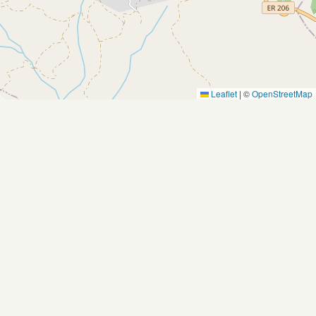
Leaflet
|
©
OpenStreetMap