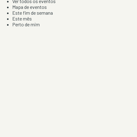
Ver todos os eventos
Mapa de eventos
Este fim de semana
Este mês
Perto de mim
Por artista, local e tipo de festa
Por Localização
Todos os distritos
Distrito de Braga
Distrito do Porto
Distrito de Lisboa
Distrito de Faro
Informação
Sobre Nós
Contacto
Privacidade e Condições
Aviso de Cookies
Redes Sociais