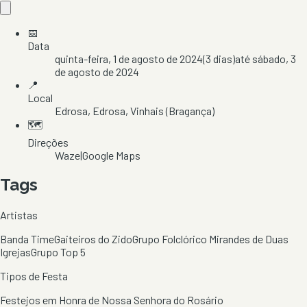
📅
Data
quinta-feira, 1 de agosto de 2024
(
3
dias)
até
sábado, 3
de agosto de 2024
📍
Local
Edrosa
, Edrosa
, Vinhais
(Bragança)
🗺️
Direções
Waze
|
Google Maps
Tags
Artistas
Banda Time
Gaiteiros do Zido
Grupo Folclórico Mirandes de Duas
Igrejas
Grupo Top 5
Tipos de Festa
Festejos em Honra de Nossa Senhora do Rosário