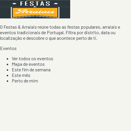
O Festas & Arraiais reúne todas as festas populares, arraiais e
eventos tradicionais de Portugal. Filtra por distrito, data ou
localização e descobre o que acontece perto de ti.
Eventos
Ver todos os eventos
Mapa de eventos
Este fim de semana
Este mês
Perto de mim
Por artista, local e tipo de festa
Por Localização
Todos os distritos
Distrito de Braga
Distrito do Porto
Distrito de Lisboa
Distrito de Faro