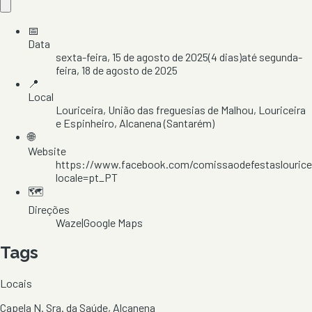
📅
Data
sexta-feira, 15 de agosto de 2025
(
4
dias)
até
segunda-
feira, 18 de agosto de 2025
📍
Local
Louriceira
, União das freguesias de Malhou, Louriceira
e Espinheiro
, Alcanena
(Santarém)
🌐
Website
https://www.facebook.com/comissaodefestaslourice
locale=pt_PT
🗺️
Direções
Waze
|
Google Maps
Tags
Locais
Capela N. Sra. da Saúde, Alcanena