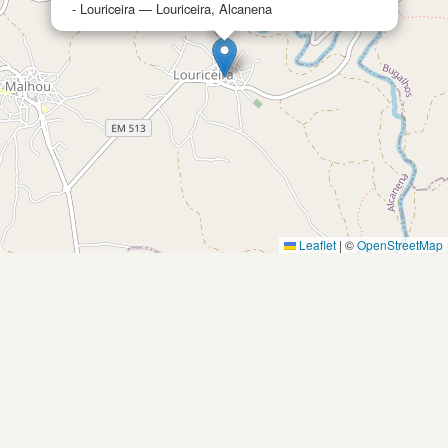
- Louriceira — Louriceira, Alcanena
Leaflet
|
©
OpenStreetMap