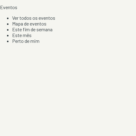
Eventos
Ver todos os eventos
Mapa de eventos
Este fim de semana
Este mês
Perto de mim
Por artista, local e tipo de festa
Por Localização
Todos os distritos
Distrito de Braga
Distrito do Porto
Distrito de Lisboa
Distrito de Faro
Informação
Sobre Nós
Contacto
Privacidade e Condições
Aviso de Cookies