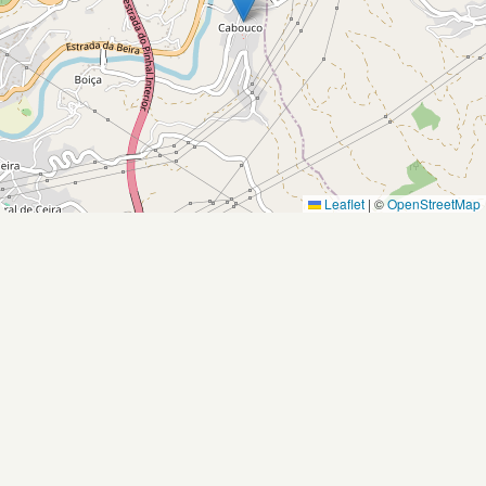
Leaflet
|
©
OpenStreetMap