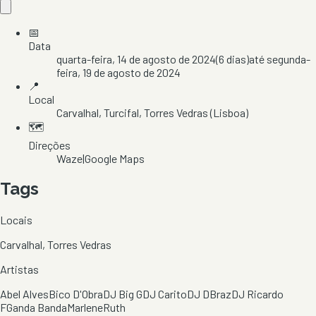
📅
Data
quarta-feira, 14 de agosto de 2024
(
6
dias)
até
segunda-
feira, 19 de agosto de 2024
📍
Local
Carvalhal
, Turcifal
, Torres Vedras
(Lisboa)
🗺️
Direções
Waze
|
Google Maps
Tags
Locais
Carvalhal, Torres Vedras
Artistas
Abel Alves
Bico D'Obra
DJ Big G
DJ Carito
DJ DBraz
DJ Ricardo
F
Ganda Banda
Marlene
Ruth