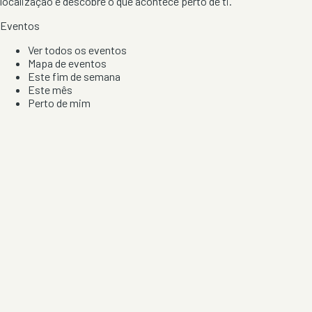
localização e descobre o que acontece perto de ti.
Eventos
Ver todos os eventos
Mapa de eventos
Este fim de semana
Este mês
Perto de mim
Por artista, local e tipo de festa
Por Localização
Todos os distritos
Distrito de Braga
Distrito do Porto
Distrito de Lisboa
Distrito de Faro
Informação
Sobre Nós
Contacto
Privacidade e Condições
Aviso de Cookies