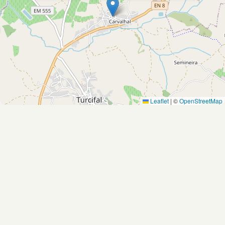
Leaflet
|
©
OpenStreetMap