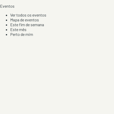
Eventos
Ver todos os eventos
Mapa de eventos
Este fim de semana
Este mês
Perto de mim
Por artista, local e tipo de festa
Por Localização
Todos os distritos
Distrito de Braga
Distrito do Porto
Distrito de Lisboa
Distrito de Faro
Informação
Sobre Nós
Contacto
Privacidade e Condições
Aviso de Cookies