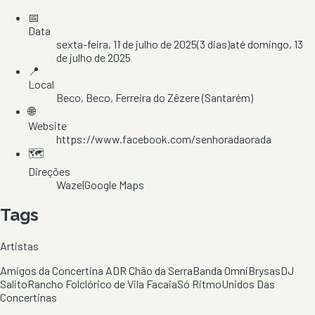
📅
Data
sexta-feira, 11 de julho de 2025
(
3
dias)
até
domingo, 13
de julho de 2025
📍
Local
Beco
, Beco
, Ferreira do Zêzere
(Santarém)
🌐
Website
https://www.facebook.com/senhoradaorada
🗺️
Direções
Waze
|
Google Maps
Tags
Artistas
Amigos da Concertina ADR Chão da Serra
Banda Omni
Brysas
DJ
Salito
Rancho Folclórico de Vila Facaia
Só Ritmo
Unidos Das
Concertinas