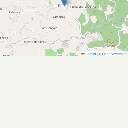
Leaflet
|
©
OpenStreetMap