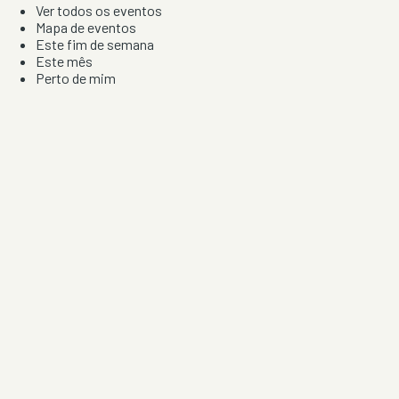
Ver todos os eventos
Mapa de eventos
Este fim de semana
Este mês
Perto de mim
Por artista, local e tipo de festa
Por Localização
Todos os distritos
Distrito de Braga
Distrito do Porto
Distrito de Lisboa
Distrito de Faro
Informação
Sobre Nós
Contacto
Privacidade e Condições
Aviso de Cookies
Redes Sociais