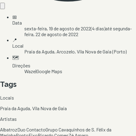
📅
Data
sexta-feira, 19 de agosto de 2022
(
4
dias)
até
segunda-
feira, 22 de agosto de 2022
📍
Local
Praia da Aguda
, Arcozelo
, Vila Nova de Gaia
(Porto)
🗺️
Direções
Waze
|
Google Maps
Tags
Locais
Praia da Aguda, Vila Nova de Gaia
Artistas
Albatroz
Duo Contacto
Grupo Cavaquinhos de S. Félix da
Marinha
PontoFixo
Ricardo Comes
Zé Amaro