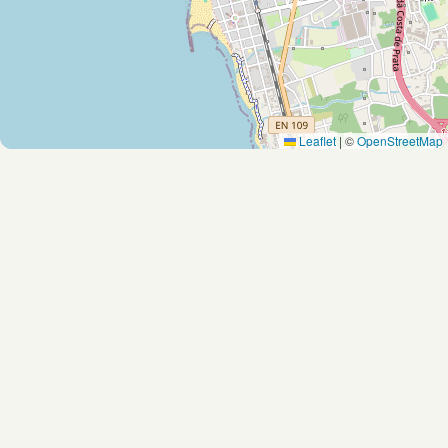
Leaflet
|
©
OpenStreetMap