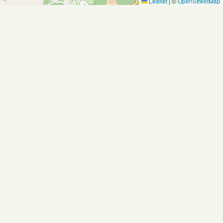
Leaflet
|
©
OpenStreetMap