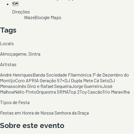
🗺️
Direções
Waze
|
Google Maps
Tags
Locais
Almoçageme, Sintra
Artistas
André Henriques
Banda Sociedade Filarmónica 1º de Dezembro do
Montijo
Coro APRIA Geração 57+
DJ Dupla Mete Cá Sets
DJ
Menasso
Inês Ginó e Rafael Sequeira
Jorge Guerreiro
José
Malhoa
Nélio Pinto
Orquestra SRMA
Top 2
Toy Cascão
Trio Maravilha
Tipos de Festa
Festas em Honra de Nossa Senhora da Graça
Sobre este evento