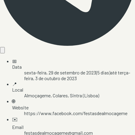
📅
Data
sexta-feira, 29 de setembro de 2023
(
5
dias)
até
terça-
feira, 3 de outubro de 2023
📍
Local
Almoçageme
, Colares
, Sintra
(Lisboa)
🌐
Website
https://www.facebook.com/festasdealmocageme
✉️
Email
festasdealmocageme@gmail.com