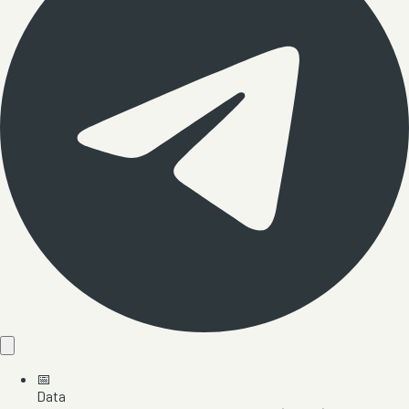
📅
Data