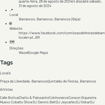
quarta-feira, 28 de agosto de 2024
(
4
dias)
até
sábado,
31 de agosto de 2024
📍
Local
Barrancos
, Barrancos
, Barrancos
(Beja)
🌐
Website
https://www.facebook.com/comissaodefestasdebarr
locale=pt_BR
🗺️
Direções
Waze
|
Google Maps
Tags
Locais
Praça da Liberdade, Barrancos
Quintalão de Festas, Barrancos
Artistas
Calle Botica
Chaito & Palosanto
Colchoneros
Conson Orquestra
Nuevo Cobalto Show
DJ Dennis Belt
DJ Jeycarlex
DJ Oskar
DJ