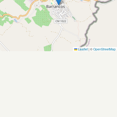
Leaflet
|
©
OpenStreetMap