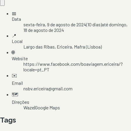
📅
Data
sexta-feira, 9 de agosto de 2024
(
10
dias)
até
domingo,
18 de agosto de 2024
📍
Local
Largo das Ribas
, Ericeira
, Mafra
(Lisboa)
🌐
Website
https://www.facebook.com/boaviagem.ericeira/?
locale=pt_PT
✉️
Email
nsbv.ericeira@gmail.com
🗺️
Direções
Waze
|
Google Maps
Tags