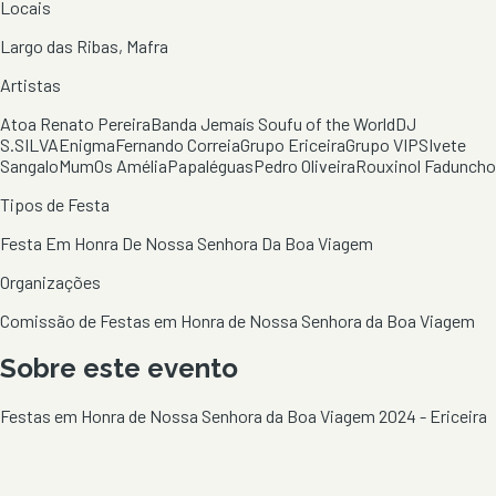
Locais
Largo das Ribas, Mafra
Artistas
Atoa Renato Pereira
Banda Jemaís Soufu of the World
DJ
S.SILVA
Enigma
Fernando Correia
Grupo Ericeira
Grupo VIPS
Ivete
Sangalo
Mum
Os Amélia
Papaléguas
Pedro Oliveira
Rouxinol Faduncho
Tipos de Festa
Festa Em Honra De Nossa Senhora Da Boa Viagem
Organizações
Comissão de Festas em Honra de Nossa Senhora da Boa Viagem
Sobre este evento
Festas em Honra de Nossa Senhora da Boa Viagem 2024 - Ericeira