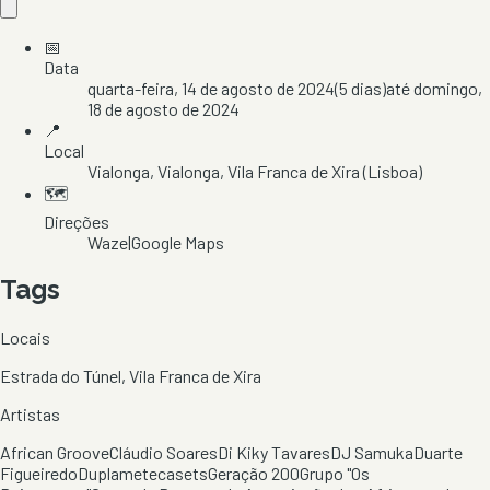
📅
Data
quarta-feira, 14 de agosto de 2024
(
5
dias)
até
domingo,
18 de agosto de 2024
📍
Local
Vialonga
, Vialonga
, Vila Franca de Xira
(Lisboa)
🗺️
Direções
Waze
|
Google Maps
Tags
Locais
Estrada do Túnel, Vila Franca de Xira
Artistas
African Groove
Cláudio Soares
Di Kiky Tavares
DJ Samuka
Duarte
Figueiredo
Duplametecasets
Geração 200
Grupo "Os