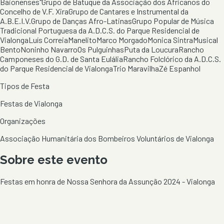
Baionenses"
Grupo de Batuque da Associação dos Africanos do
Concelho de V.F. Xira
Grupo de Cantares e Instrumental da
A.B.E.I.V.
Grupo de Danças Afro-Latinas
Grupo Popular de Música
Tradicional Portuguesa da A.D.C.S. do Parque Residencial de
Vialonga
Luís Correia
Manelito
Marco Morgado
Monica Sintra
Musical
Bento
Noninho Navarro
Os Pulguinhas
Puta da Loucura
Rancho
Camponeses do G.D. de Santa Eulália
Rancho Folclórico da A.D.C.S.
do Parque Residencial de Vialonga
Trio Maravilha
Zé Espanhol
Tipos de Festa
Festas de Vialonga
Organizações
Associação Humanitária dos Bombeiros Voluntários de Vialonga
Sobre este evento
Festas em honra de Nossa Senhora da Assunção 2024 - Vialonga