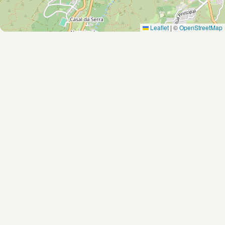
Leaflet
|
©
OpenStreetMap