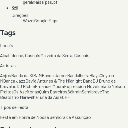
geral@aisaipss.pt
🗺️
Direções
Waze
|
Google Maps
Tags
Locais
Alcabideche, Cascais
Malveira da Serra, Cascais
Artistas
Anjos
Banda da SIRJM
Banda Jamor
Bandalheira
Blaya
Cleyton
M
Dança Jazz
David Antunes & The Midnight Band
DJ Bruno de
Carvalho
DJ Richie
Emanuel Moura
Expression Move
Ideiafix
Nélson
Freitas
Os Azeitonas
Quim Barreiros
Sékmin
Semibreve
The
Beats
Trio Maravilha
Tuna da Aisa
UHF
Tipos de Festa
Festa em Honra de Nossa Senhora da Assunção