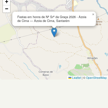
+
−
×
Festas em honra de Nª Srª da Graça 2026 - Azoia
de Cima — Azoia de Cima, Santarém
Leaflet
|
©
OpenStreetMap