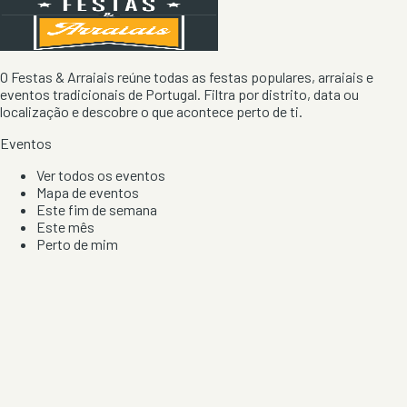
O Festas & Arraiais reúne todas as festas populares, arraiais e
eventos tradicionais de Portugal. Filtra por distrito, data ou
localização e descobre o que acontece perto de ti.
Eventos
Ver todos os eventos
Mapa de eventos
Este fim de semana
Este mês
Perto de mim
Por artista, local e tipo de festa
Por Localização
Todos os distritos
Distrito de Braga
Distrito do Porto
Distrito de Lisboa
Distrito de Faro