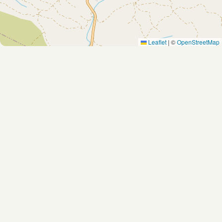
Leaflet
|
©
OpenStreetMap