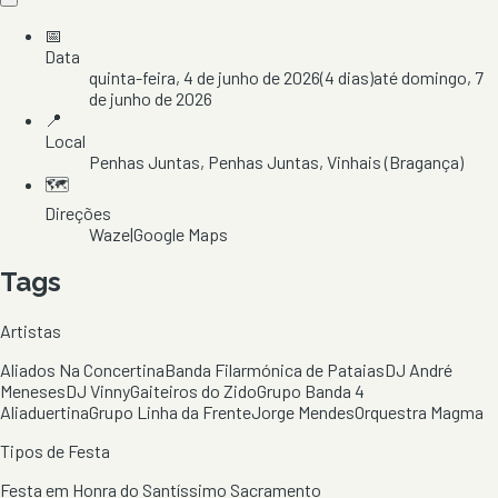
📅
Data
quinta-feira, 4 de junho de 2026
(
4
dias)
até
domingo, 7
de junho de 2026
📍
Local
Penhas Juntas
, Penhas Juntas
, Vinhais
(Bragança)
🗺️
Direções
Waze
|
Google Maps
Tags
Artistas
Aliados Na Concertina
Banda Filarmónica de Pataias
DJ André
Meneses
DJ Vinny
Gaiteiros do Zido
Grupo Banda 4
Aliaduertina
Grupo Linha da Frente
Jorge Mendes
Orquestra Magma
Tipos de Festa
Festa em Honra do Santíssimo Sacramento