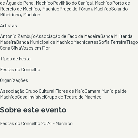
de Água de Pena, Machico
Pavilhão do Caniçal, Machico
Porto de
Recreio de Machico, Machico
Praça do Fórum, Machico
Solar do
Ribeirinho, Machico
Artistas
António Zambujo
Associação de Fado da Madeira
Banda Militar da
Madeira
Banda Municipal de Machico
Machicartes
Sofia Ferreira
Tiago
Sena Silva
Vozes em Flor
Tipos de Festa
Festas do Concelho
Organizações
Associação Grupo Cultural Flores de Maio
Camara Municipal de
Machico
Casa Invisível
Grupo de Teatro de Machico
Sobre este evento
Festas do Concelho 2024 - Machico