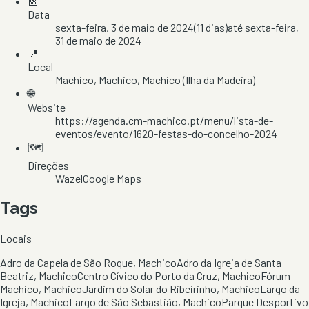
📅
Data
sexta-feira, 3 de maio de 2024
(
11
dias)
até
sexta-feira,
31 de maio de 2024
📍
Local
Machico
, Machico
, Machico
(Ilha da Madeira)
🌐
Website
https://agenda.cm-machico.pt/menu/lista-de-
eventos/evento/1620-festas-do-concelho-2024
🗺️
Direções
Waze
|
Google Maps
Tags
Locais
Adro da Capela de São Roque, Machico
Adro da Igreja de Santa
Beatriz, Machico
Centro Cívico do Porto da Cruz, Machico
Fórum
Machico, Machico
Jardim do Solar do Ribeirinho, Machico
Largo da
Igreja, Machico
Largo de São Sebastião, Machico
Parque Desportivo